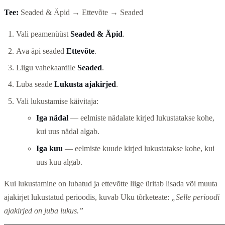
Tee:
Seaded & Äpid → Ettevõte → Seaded
Vali peamenüüst
Seaded & Äpid
.
Ava äpi seaded
Ettevõte
.
Liigu vahekaardile
Seaded
.
Luba seade
Lukusta ajakirjed
.
Vali lukustamise käivitaja:
Iga nädal
— eelmiste nädalate kirjed lukustatakse kohe,
kui uus nädal algab.
Iga kuu
— eelmiste kuude kirjed lukustatakse kohe, kui
uus kuu algab.
Kui lukustamine on lubatud ja ettevõtte liige üritab lisada või muuta
ajakirjet lukustatud perioodis, kuvab Uku tõrketeate:
„Selle perioodi
ajakirjed on juba lukus.”