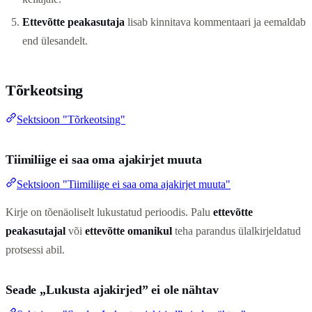
Ettevõtte peakasutaja
lisab kinnitava kommentaari ja eemaldab
end ülesandelt.
Tõrkeotsing
Sektsioon "Tõrkeotsing"
Tiimiliige ei saa oma ajakirjet muuta
Sektsioon "Tiimiliige ei saa oma ajakirjet muuta"
Kirje on tõenäoliselt lukustatud perioodis. Palu
ettevõtte
peakasutajal
või
ettevõtte omanikul
teha parandus ülalkirjeldatud
protsessi abil.
Seade „Lukusta ajakirjed” ei ole nähtav