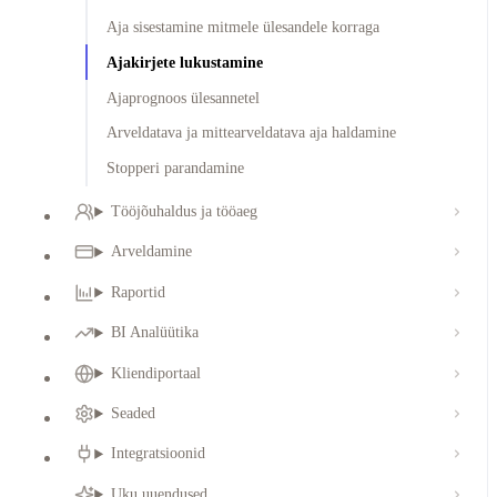
Aja sisestamine mitmele ülesandele korraga
Ajakirjete lukustamine
Ajaprognoos ülesannetel
Arveldatava ja mittearveldatava aja haldamine
Stopperi parandamine
Tööjõuhaldus ja tööaeg
Arveldamine
Raportid
BI Analüütika
Kliendiportaal
Seaded
Integratsioonid
Uku uuendused