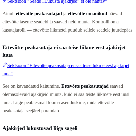
Sektsioon "Seade „Lukusta ajakirjed” ei ole nähtav"
Ainult
ettevõtte peakasutajad
ja
ettevõtte omanikud
näevad
ettevõtte taseme seadeid ja saavad neid muuta. Kontrolli oma
kasutajarolli — ettevõtte liikmetel puudub sellele seadele juurdepääs.
Ettevõtte peakasutaja ei saa teise liikme eest ajakirjet
luua
Sektsioon "Ettevõtte peakasutaja ei saa teise liikme eest ajakirjet
luua"
See on kavandatud käitumine.
Ettevõtte peakasutajad
saavad
olemasolevaid ajakirjeid muuta, kuid ei saa teiste liikmete eest uusi
luua. Liige peab esmalt looma asenduskirje, mida ettevõtte
peakasutaja seejärel parandab.
Ajakirjed lukustuvad liiga sageli