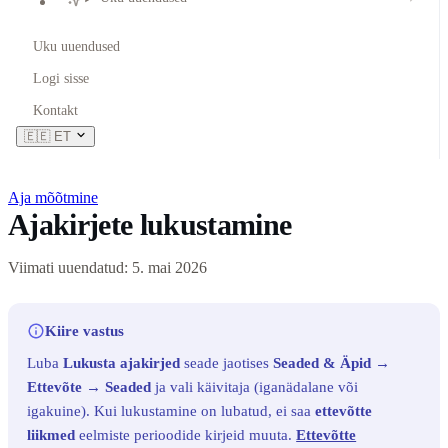
Uku uuendused
Logi sisse
Kontakt
🇪🇪
ET
Aja mõõtmine
Ajakirjete lukustamine
Viimati uuendatud: 5. mai 2026
Kiire vastus
Luba
Lukusta ajakirjed
seade jaotises
Seaded & Äpid →
Ettevõte → Seaded
ja vali käivitaja (iganädalane või
igakuine). Kui lukustamine on lubatud, ei saa
ettevõtte
liikmed
eelmiste perioodide kirjeid muuta.
Ettevõtte