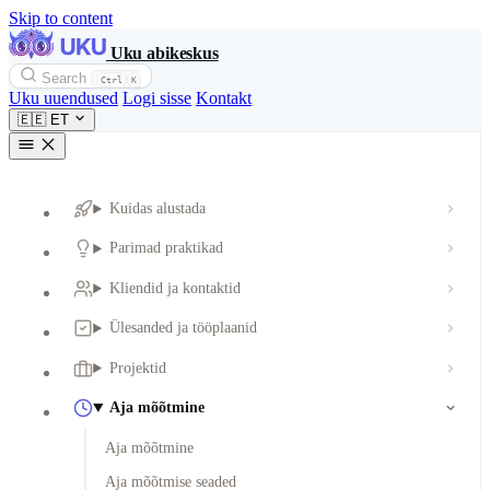
Skip to content
Uku abikeskus
Search
Ctrl
K
Uku uuendused
Logi sisse
Kontakt
🇪🇪
ET
Kuidas alustada
Parimad praktikad
Kliendid ja kontaktid
Ülesanded ja tööplaanid
Projektid
Aja mõõtmine
Aja mõõtmine
Aja mõõtmise seaded