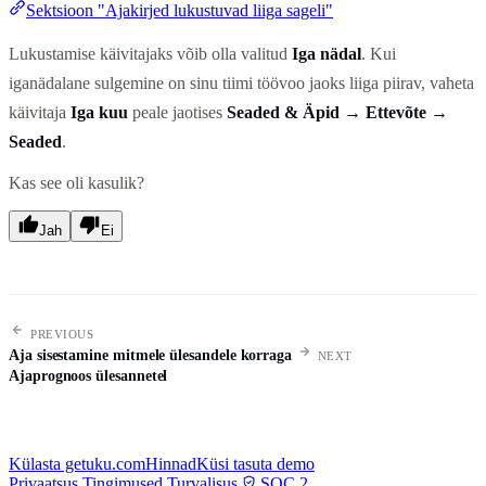
Sektsioon "Ajakirjed lukustuvad liiga sageli"
Lukustamise käivitajaks võib olla valitud
Iga nädal
. Kui
iganädalane sulgemine on sinu tiimi töövoo jaoks liiga piirav, vaheta
käivitaja
Iga kuu
peale jaotises
Seaded & Äpid → Ettevõte →
Seaded
.
Kas see oli kasulik?
Jah
Ei
PREVIOUS
Aja sisestamine mitmele ülesandele korraga
NEXT
Ajaprognoos ülesannetel
Külasta getuku.com
Hinnad
Küsi tasuta demo
Privaatsus
Tingimused
Turvalisus
SOC 2