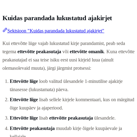
Kuidas parandada lukustatud ajakirjet
Sektsioon "Kuidas parandada lukustatud ajakirjet"
Kui ettevõtte liige vajab lukustatud kirje parandamist, peab seda
tegema
ettevõtte peakasutaja
või
ettevõtte omanik
. Kuna ettevõtte
peakasutajad ei saa teise isiku eest uusi kirjeid luua (ainult
olemasolevaid muuta), järgi järgmist protsessi:
Ettevõtte liige
loob valitud ülesandele 1-minutilise ajakirje
tänasesse (lukustamata) päeva.
Ettevõtte liige
lisab sellele kirjele kommentaari, kus on märgitud
õige kuupäev ja ajaperiood.
Ettevõtte liige
lisab
ettevõtte peakasutaja
ülesandele.
Ettevõtte peakasutaja
muudab kirje õigele kuupäevale ja
kellajale.