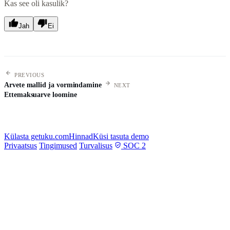
Kas see oli kasulik?
Jah
Ei
PREVIOUS
Arvete mallid ja vormindamine
NEXT
Ettemaksuarve loomine
Külasta getuku.com
Hinnad
Küsi tasuta demo
Privaatsus
Tingimused
Turvalisus
SOC 2