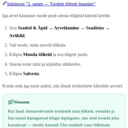
Sektsioon "2. samm — Toodete tõlgete lisamine"
Iga arvel kasutatav toode peab olema tõlgitud kliendi keelde.
Ava
Seaded & Äpid → Arveldamine → Seadistus →
Artiklid
.
Vali toode, mida soovid tõlkida.
Klõpsa
Muuda tõlkeid
ja ava tõlgete jaotis.
Sisesta toote nimi ja kirjeldus sihtkeeles.
Klõpsa
Salvesta
.
Korda seda iga toote puhul, mis ilmub teiskeelsete klientide arvetel.
Nõuanne
Kui lisad olemasolevatele toodetele uusi tõlkeid, eemalda ja
lisa uuesti lepinguread kõigis lepingutes, mis neid tooteid juba
kasutavad — muidu kasutab Uku endiselt vana tõlkimata