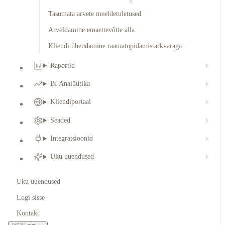
Tasumata arvete meeldetuletused
Arveldamine emaettevõtte alla
Kliendi ühendamine raamatupidamistarkvaraga
Raportid
BI Analüütika
Kliendiportaal
Seaded
Integratsioonid
Uku uuendused
Uku uuendused
Logi sisse
Kontakt