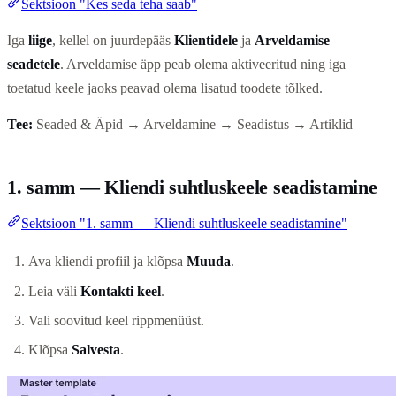
Sektsioon "Kes seda teha saab"
Iga
liige
, kellel on juurdepääs
Klientidele
ja
Arveldamise
seadetele
. Arveldamise äpp peab olema aktiveeritud ning iga
toetatud keele jaoks peavad olema lisatud toodete tõlked.
Tee:
Seaded & Äpid → Arveldamine → Seadistus → Artiklid
1. samm — Kliendi suhtluskeele seadistamine
Sektsioon "1. samm — Kliendi suhtluskeele seadistamine"
Ava kliendi profiil ja klõpsa
Muuda
.
Leia väli
Kontakti keel
.
Vali soovitud keel rippmenüüst.
Klõpsa
Salvesta
.