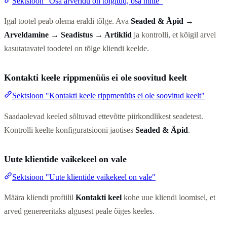
Sektsioon "Osa arveridu on tõlgitud, osa mitte"
Igal tootel peab olema eraldi tõlge. Ava
Seaded & Äpid →
Arveldamine → Seadistus → Artiklid
ja kontrolli, et kõigil arvel
kasutatavatel toodetel on tõlge kliendi keelde.
Kontakti keele rippmenüüs ei ole soovitud keelt
Sektsioon "Kontakti keele rippmenüüs ei ole soovitud keelt"
Saadaolevad keeled sõltuvad ettevõtte piirkondlikest seadetest.
Kontrolli keelte konfiguratsiooni jaotises
Seaded & Äpid
.
Uute klientide vaikekeel on vale
Sektsioon "Uute klientide vaikekeel on vale"
Määra kliendi profiilil
Kontakti keel
kohe uue kliendi loomisel, et
arved genereeritaks algusest peale õiges keeles.