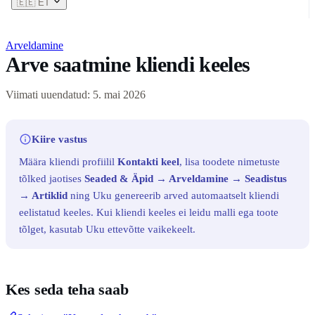
🇪🇪
ET
Arveldamine
Arve saatmine kliendi keeles
Viimati uuendatud: 5. mai 2026
Kiire vastus
Määra kliendi profiilil
Kontakti keel
, lisa toodete nimetuste
tõlked jaotises
Seaded & Äpid → Arveldamine → Seadistus
→ Artiklid
ning Uku genereerib arved automaatselt kliendi
eelistatud keeles. Kui kliendi keeles ei leidu malli ega toote
tõlget, kasutab Uku ettevõtte vaikekeelt.
Kes seda teha saab