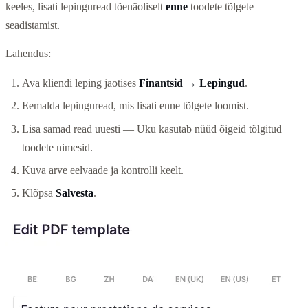
keeles, lisati lepinguread tõenäoliselt
enne
toodete tõlgete
seadistamist.
Lahendus:
Ava kliendi leping jaotises
Finantsid → Lepingud
.
Eemalda lepinguread, mis lisati enne tõlgete loomist.
Lisa samad read uuesti — Uku kasutab nüüd õigeid tõlgitud
toodete nimesid.
Kuva arve eelvaade ja kontrolli keelt.
Klõpsa
Salvesta
.