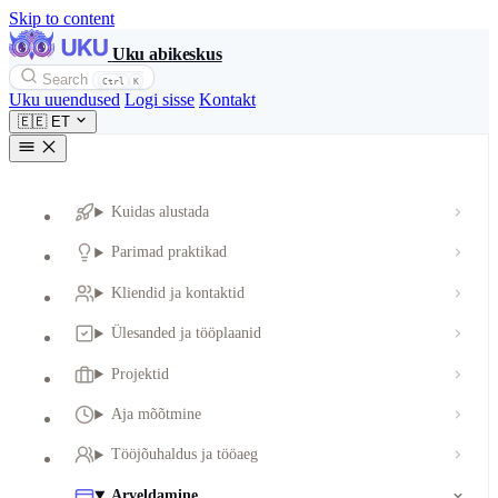
Skip to content
Uku abikeskus
Search
Ctrl
K
Uku uuendused
Logi sisse
Kontakt
🇪🇪
ET
Kuidas alustada
Parimad praktikad
Kliendid ja kontaktid
Ülesanded ja tööplaanid
Projektid
Aja mõõtmine
Tööjõuhaldus ja tööaeg
Arveldamine