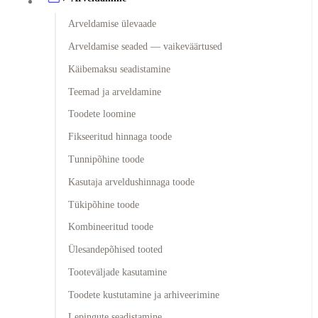
Arveldamise ülevaade
Arveldamise seaded — vaikeväärtused
Käibemaksu seadistamine
Teemad ja arveldamine
Toodete loomine
Fikseeritud hinnaga toode
Tunnipõhine toode
Kasutaja arveldushinnaga toode
Tükipõhine toode
Kombineeritud toode
Ülesandepõhised tooted
Tooteväljade kasutamine
Toodete kustutamine ja arhiveerimine
Lepingute seadistamine