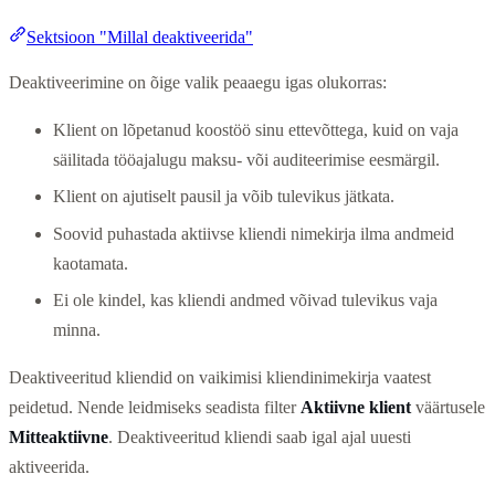
Sektsioon "Millal deaktiveerida"
Deaktiveerimine on õige valik peaaegu igas olukorras:
Klient on lõpetanud koostöö sinu ettevõttega, kuid on vaja
säilitada tööajalugu maksu- või auditeerimise eesmärgil.
Klient on ajutiselt pausil ja võib tulevikus jätkata.
Soovid puhastada aktiivse kliendi nimekirja ilma andmeid
kaotamata.
Ei ole kindel, kas kliendi andmed võivad tulevikus vaja
minna.
Deaktiveeritud kliendid on vaikimisi kliendinimekirja vaatest
peidetud. Nende leidmiseks seadista filter
Aktiivne klient
väärtusele
Mitteaktiivne
. Deaktiveeritud kliendi saab igal ajal uuesti
aktiveerida.