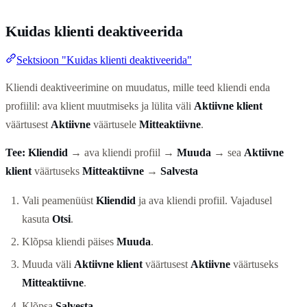
Kuidas klienti deaktiveerida
Sektsioon "Kuidas klienti deaktiveerida"
Kliendi deaktiveerimine on muudatus, mille teed kliendi enda
profiilil: ava klient muutmiseks ja lülita väli
Aktiivne klient
väärtusest
Aktiivne
väärtusele
Mitteaktiivne
.
Tee:
Kliendid
→ ava kliendi profiil →
Muuda
→ sea
Aktiivne
klient
väärtuseks
Mitteaktiivne
→
Salvesta
Vali peamenüüst
Kliendid
ja ava kliendi profiil. Vajadusel
kasuta
Otsi
.
Klõpsa kliendi päises
Muuda
.
Muuda väli
Aktiivne klient
väärtusest
Aktiivne
väärtuseks
Mitteaktiivne
.
Klõpsa
Salvesta
.