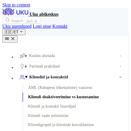
Skip to content
Uku abikeskus
Search
Ctrl
K
Uku uuendused
Logi sisse
Kontakt
🇪🇪
ET
Kuidas alustada
Parimad praktikad
Kliendid ja kontaktid
AML (Rahapesu tõkestamine) vastavus
Kliendi deaktiveerimine vs kustutamine
Kliendi ja kontakti lisaväljad
Kliendi vaate mõistmine
Kliendigrupid ja klientide korraldamine