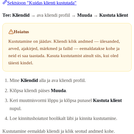
Sektsioon "Kuidas klienti kustutada"
Tee:
Kliendid
→ ava kliendi profiil →
Muuda
→
Kustuta klient
Hoiatus
Kustutamine on jäädav. Kliendi kõik andmed — ülesanded,
arved, ajakirjed, märkmed ja failid — eemaldatakse kohe ja
neid ei saa taastada. Kasuta kustutamist ainult siis, kui oled
täiesti kindel.
Mine
Kliendid
alla ja ava kliendi profiil.
Klõpsa kliendi päises
Muuda
.
Keri muutmisvormi lõppu ja klõpsa punasel
Kustuta klient
nupul.
Loe kinnitushoiatust hoolikalt läbi ja kinnita kustutamine.
Kustutamine eemaldab kliendi ja kõik seotud andmed kohe.