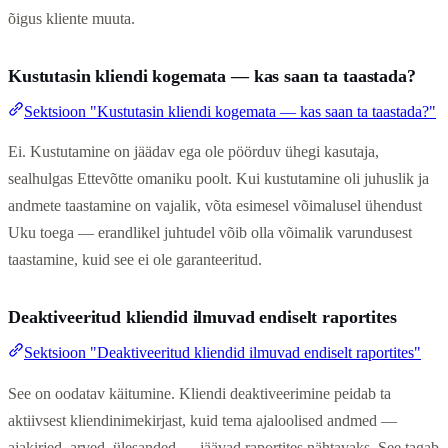
õigus kliente muuta.
Kustutasin kliendi kogemata — kas saan ta taastada?
Sektsioon "Kustutasin kliendi kogemata — kas saan ta taastada?"
Ei. Kustutamine on jäädav ega ole pöörduv ühegi kasutaja,
sealhulgas Ettevõtte omaniku poolt. Kui kustutamine oli juhuslik ja
andmete taastamine on vajalik, võta esimesel võimalusel ühendust
Uku toega — erandlikel juhtudel võib olla võimalik varundusest
taastamine, kuid see ei ole garanteeritud.
Deaktiveeritud kliendid ilmuvad endiselt raportites
Sektsioon "Deaktiveeritud kliendid ilmuvad endiselt raportites"
See on oodatav käitumine. Kliendi deaktiveerimine peidab ta
aktiivsest kliendinimekirjast, kuid tema ajaloolised andmed —
ajakirjed, arved, ülesanded — jäävad raportites nähtavaks. See tagab