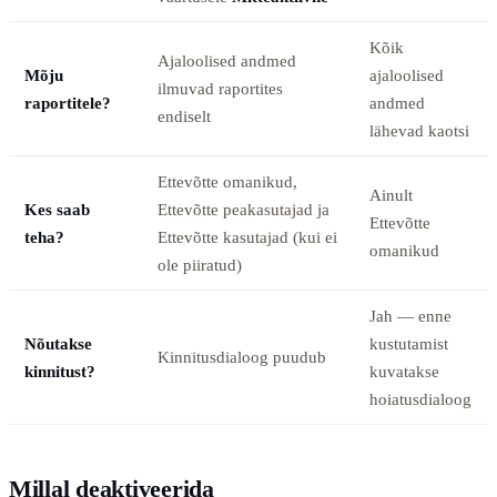
Kõik
Ajaloolised andmed
Mõju
ajaloolised
ilmuvad raportites
raportitele?
andmed
endiselt
lähevad kaotsi
Ettevõtte omanikud,
Ainult
Kes saab
Ettevõtte peakasutajad ja
Ettevõtte
teha?
Ettevõtte kasutajad (kui ei
omanikud
ole piiratud)
Jah — enne
Nõutakse
kustutamist
Kinnitusdialoog puudub
kinnitust?
kuvatakse
hoiatusdialoog
Millal deaktiveerida