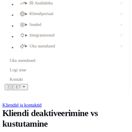
BI Analüütika
Kliendiportaal
Seaded
Integratsioonid
Uku uuendused
Uku uuendused
Logi sisse
Kontakt
🇪🇪
ET
Kliendid ja kontaktid
Kliendi deaktiveerimine vs
kustutamine