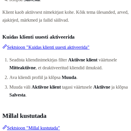
Klient kaob aktiivsest nimekirjast kohe. Kõik tema ülesanded, arved,
ajakirjed, märkmed ja failid säilivad.
Kuidas klienti uuesti aktiveerida
Sektsioon "Kuidas klienti uuesti aktiveerida"
Seadista kliendinimekirjas filter
Aktiivne klient
väärtusele
Mitteaktiivne
, et deaktiveeritud kliendid ilmuksid.
Ava kliendi profiil ja klõpsa
Muuda
.
Muuda väli
Aktiivne klient
tagasi väärtusele
Aktiivne
ja klõpsa
Salvesta
.
Millal kustutada
Sektsioon "Millal kustutada"