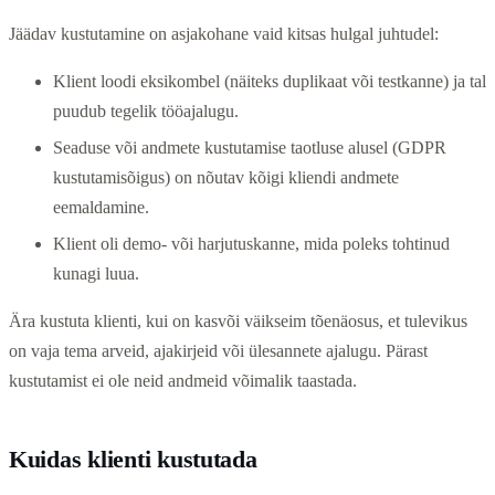
Jäädav kustutamine on asjakohane vaid kitsas hulgal juhtudel:
Klient loodi eksikombel (näiteks duplikaat või testkanne) ja tal
puudub tegelik tööajalugu.
Seaduse või andmete kustutamise taotluse alusel (GDPR
kustutamisõigus) on nõutav kõigi kliendi andmete
eemaldamine.
Klient oli demo- või harjutuskanne, mida poleks tohtinud
kunagi luua.
Ära kustuta klienti, kui on kasvõi väikseim tõenäosus, et tulevikus
on vaja tema arveid, ajakirjeid või ülesannete ajalugu. Pärast
kustutamist ei ole neid andmeid võimalik taastada.
Kuidas klienti kustutada