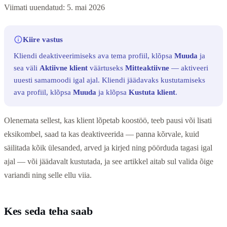
Viimati uuendatud: 5. mai 2026
Kiire vastus
Kliendi deaktiveerimiseks ava tema profiil, klõpsa
Muuda
ja
sea väli
Aktiivne klient
väärtuseks
Mitteaktiivne
— aktiveeri
uuesti samamoodi igal ajal. Kliendi jäädavaks kustutamiseks
ava profiil, klõpsa
Muuda
ja klõpsa
Kustuta klient
.
Olenemata sellest, kas klient lõpetab koostöö, teeb pausi või lisati
eksikombel, saad ta kas deaktiveerida — panna kõrvale, kuid
säilitada kõik ülesanded, arved ja kirjed ning pöörduda tagasi igal
ajal — või jäädavalt kustutada, ja see artikkel aitab sul valida õige
variandi ning selle ellu viia.
Kes seda teha saab