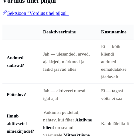
Võrdlus ühel pilgul
Sektsioon "Võrdlus ühel pilgul"
Deaktiveerimine
Kustutamine
Ei — kõik
Jah — ülesanded, arved,
kliendi
Andmed
ajakirjed, märkmed ja
andmed
säilivad?
failid jäävad alles
eemaldatakse
jäädavalt
Jah — aktiveeri uuesti
Ei — tagasi
Pöörduv?
igal ajal
võtta ei saa
Vaikimisi peidetud;
Ilmub
nähtav, kui filter
Aktiivne
aktiivsetel
Kaob täielikult
klient
on seatud
nimekirjadel?
väärtusele
Mitteaktiivne